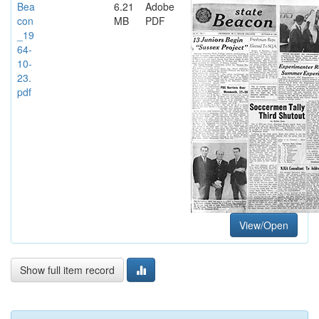
Bea
6.21
Adobe
con
MB
PDF
_19
64-
10-
23.
pdf
View/Open
Show full item record